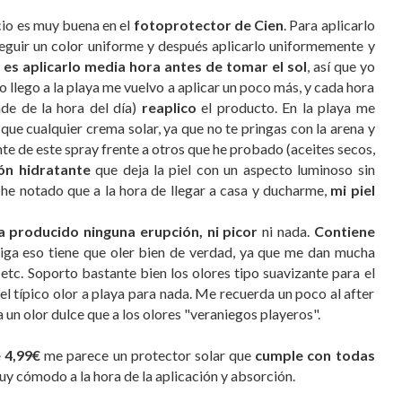
ecio es muy buena en el
fotoprotector de Cien
. Para aplicarlo
eguir un color uniforme y después aplicarlo uniformemente y
es aplicarlo media hora antes de tomar el sol
, así que yo
 llego a la playa me vuelvo a aplicar un poco más, y cada hora
de de la hora del día)
reaplico
el producto. En la playa me
 cualquier crema solar, ya que no te pringas con la arena y
nte de este spray frente a otros que he probado (aceites secos,
ión hidratante
que deja la piel con un aspecto luminoso sin
 he notado que a la hora de llegar a casa y ducharme,
mi piel
 producido ninguna erupción, ni picor
ni nada.
Contiene
diga eso tiene que oler bien de verdad, ya que me dan mucha
 etc. Soporto bastante bien los olores tipo suavizante para el
 el típico olor a playa para nada. Me recuerda un poco al after
un olor dulce que a los olores "veraniegos playeros".
e 4,99€
me parece un protector solar que
cumple con todas
y cómodo a la hora de la aplicación y absorción.