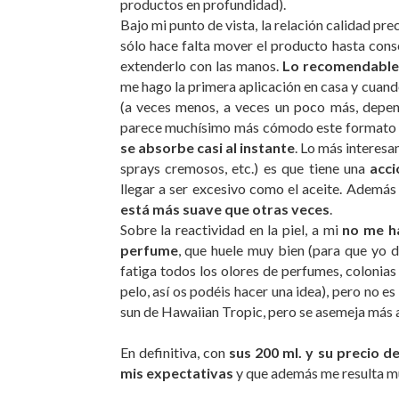
productos en profundidad).
Bajo mi punto de vista, la relación calidad pr
sólo hace falta mover el producto hasta cons
extenderlo con las manos.
Lo recomendable 
me hago la primera aplicación en casa y cuando
(a veces menos, a veces un poco más, depen
parece muchísimo más cómodo este formato que
se absorbe casi al instante
. Lo más interesa
sprays cremosos, etc.) es que tiene una
acc
llegar a ser excesivo como el aceite. Además
está más suave que otras veces
.
Sobre la reactividad en la piel, a mi
no me ha
perfume
, que huele muy bien (para que yo 
fatiga todos los olores de perfumes, colonias
pelo, así os podéis hacer una idea), pero no es
sun de Hawaiian Tropic, pero se asemeja más a 
En definitiva, con
sus 200 ml. y su precio d
mis expectativas
y que además me resulta mu