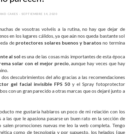
AND CAKES - SEPTIEMBRE 14, 2020
chas de vosotras volvéis a la rutina, no hay que dejar de
enos en los lugares cálidos, ya que aún nos queda bastante sol
queda de
protectores solares buenos y baratos
no termina
nte al sol
es una de las cosas más importantes de esta época
rema solar con el mejor precio
, aunque hay veces que hay
ino.
s dos descubrimientos del año gracias a las recomendaciones
ctor gel facial invisible FPS 50
y el Spray fotoprotector
os con un gran parecido a otras marcas que os dejaré junto a
oducto me gustaría hablaros un poco de mi relación con los
s a las que le apasiona pasarse un buen rato en la sección de
do salen promociones nuevas me leo la web completa. Tengo
ética como de tecnología y por supuesto, los helados (que