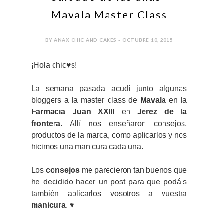
Mavala Master Class
BY ANAX CHIC AND CAKES - OCTUBRE 10, 2015
¡Hola chic♥s!
La semana pasada acudí junto algunas
bloggers a la master class de
Mavala
en la
Farmacia Juan XXIII
en
Jerez de la
frontera
. Allí nos enseñaron consejos,
productos de la marca, como aplicarlos y nos
hicimos una manicura cada una.
Los
consejos
me parecieron tan buenos que
he decidido hacer un post para que podáis
también aplicarlos vosotros a vuestra
manicura
. ♥