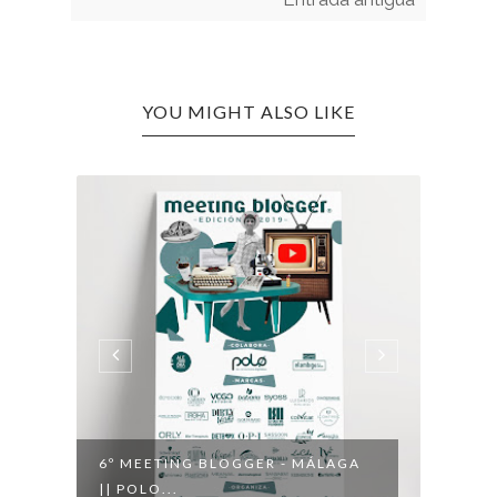
YOU MIGHT ALSO LIKE
6º MEETING BLOGGER - MÁLAGA
HAUL
|| POLO...
DE VE