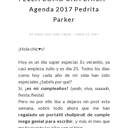
Agenda 2017 Pedrita
Parker
BY ANAX CHIC AND CAKES - JUNIO 25, 2017
¡Hola chic♥s!
Hoy es un día super especial. Es veranito, ya
casi empieza Julio y es día 25. Todos los días
como hoy cada año de mi vida han sido
especiales ¿Sabéis por qué?
Sí,
¡es mi cumpleaños!
(yeah, viva, uuuuuh,
fiesta, fiesta)
Pero no por ello iba a dejaros sin post esta
semana, sobre todo ahora que me han
regalado un portátil chulipiruli de cumple
mega genial para escribi
r, y más el mes que
me he puesto las pilas con el blog.