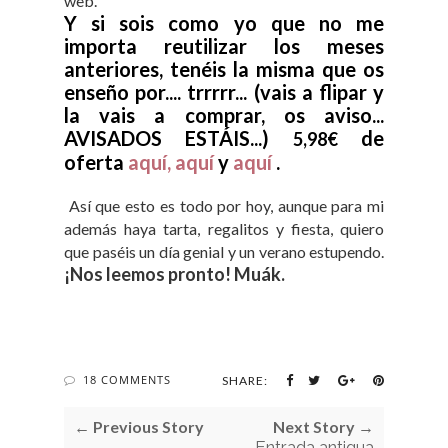
web.
Y si sois como yo que no me
importa reutilizar los meses
anteriores, tenéis la misma que os
enseño por.... trrrrr... (vais a flipar y
la vais a comprar, os aviso...
AVISADOS ESTÁIS...)
de
5,98€
oferta
aquí, aquí
y
aquí
.
Así que esto es todo por hoy, aunque para mi
además haya tarta, regalitos y fiesta, quiero
que paséis un día genial y un verano estupendo.
¡Nos leemos pronto! Muák.
18 COMMENTS
SHARE:
← Previous Story
Next Story →
Entrada antigua