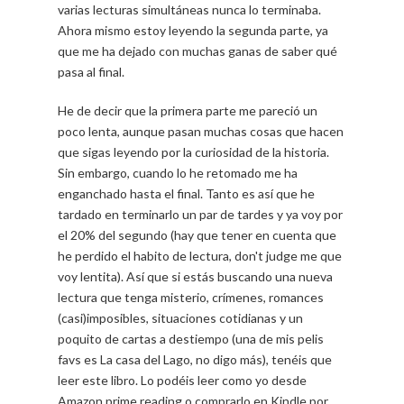
varias lecturas simultáneas nunca lo terminaba.
Ahora mismo estoy leyendo la segunda parte, ya
que me ha dejado con muchas ganas de saber qué
pasa al final.
He de decir que la primera parte me pareció un
poco lenta, aunque pasan muchas cosas que hacen
que sigas leyendo por la curiosidad de la historia.
Sin embargo, cuando lo he retomado me ha
enganchado hasta el final. Tanto es así que he
tardado en terminarlo un par de tardes y ya voy por
el 20% del segundo (hay que tener en cuenta que
he perdido el habito de lectura, don't judge me que
voy lentita). Así que si estás buscando una nueva
lectura que tenga misterio, crímenes, romances
(casi)imposibles, situaciones cotidianas y un
poquito de cartas a destiempo (una de mis pelis
favs es La casa del Lago, no digo más), tenéis que
leer este libro. Lo podéis leer como yo desde
Amazon prime reading o comprarlo en Kindle por