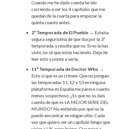
Cuando me he dado cuenta he ido
corriendo a ver los 4 capítulos que me
quedan de la cuarta para empezar la
quinta cuanto antes.
2ª Temporada de El Pueblo
→ Estaba
segura segurísima de que iba por la 3ª
temporada, y resulta que no. Si no la has
visto, no sé que estás haciendo. Deja de
leer esto y ponte a verla.
11ª Temporada de Doctor Who
→
Esto si que es un crimen. Que no pongan
las temporadas 11, 12 y 13 en ninguna
plataforma en España me parece cuanto
menos sospechoso. ¿Es que no os dais
cuenta de que es LA MEJOR SERIE DEL
MUNDO? No entiendo por qué no la
puedo encontrar en ningún sitio. Cada
vez que quiero ver un capítulo tengo que
viajar a UK, pero bueno. Que poco a