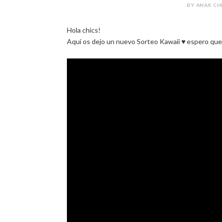
BY ANAX CHI
Hola chics!
Aquí os dejo un nuevo Sorteo Kawaii ♥ espero que 