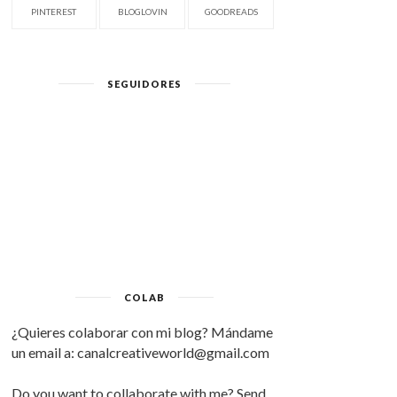
PINTEREST
BLOGLOVIN
GOODREADS
SEGUIDORES
COLAB
¿Quieres colaborar con mi blog? Mándame
un email a: canalcreativeworld@gmail.com
Do you want to collaborate with me? Send